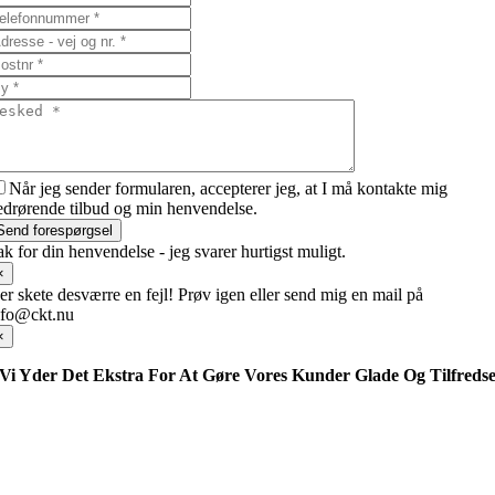
Når jeg sender formularen, accepterer jeg, at I må kontakte mig
edrørende tilbud og min henvendelse.
Send forespørgsel
ak for din henvendelse - jeg svarer hurtigst muligt.
×
er skete desværre en fejl! Prøv igen eller send mig en mail på
nfo@ckt.nu
×
Vi Yder Det Ekstra For At Gøre Vores Kunder Glade Og Tilfreds