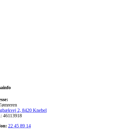
ainfo
sse:
Tømreren
gbækvej 2, 8420 Knebel
: 46113918
fon:
22 45 89 14