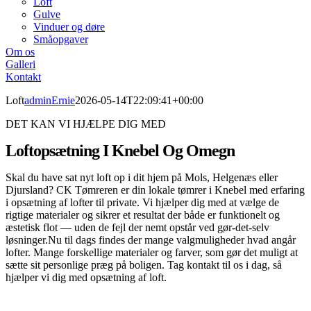
Loft
Gulve
Vinduer og døre
Småopgaver
Om os
Galleri
Kontakt
Loft
adminErnie
2026-05-14T22:09:41+00:00
DET KAN VI HJÆLPE DIG MED
Loftopsætning I Knebel Og Omegn
Skal du have sat nyt loft op i dit hjem på Mols, Helgenæs eller
Djursland? CK Tømreren er din lokale tømrer i Knebel med erfaring
i opsætning af lofter til private. Vi hjælper dig med at vælge de
rigtige materialer og sikrer et resultat der både er funktionelt og
æstetisk flot — uden de fejl der nemt opstår ved gør-det-selv
løsninger.Nu til dags findes der mange valgmuligheder hvad angår
lofter. Mange forskellige materialer og farver, som gør det muligt at
sætte sit personlige præg på boligen. Tag kontakt til os i dag, så
hjælper vi dig med opsætning af loft.