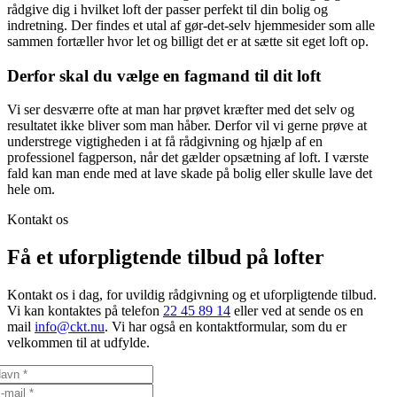
rådgive dig i hvilket loft der passer perfekt til din bolig og
indretning. Der findes et utal af gør-det-selv hjemmesider som alle
sammen fortæller hvor let og billigt det er at sætte sit eget loft op.
Derfor skal du vælge en fagmand til dit loft
Vi ser desværre ofte at man har prøvet kræfter med det selv og
resultatet ikke bliver som man håber. Derfor vil vi gerne prøve at
understrege vigtigheden i at få rådgivning og hjælp af en
professionel fagperson, når det gælder opsætning af loft. I værste
fald kan man ende med at lave skade på bolig eller skulle lave det
hele om.
Kontakt os
Få et uforpligtende tilbud på lofter
Kontakt os i dag, for uvildig rådgivning og et uforpligtende tilbud.
Vi kan kontaktes på telefon
22 45 89 14
eller ved at sende os en
mail
info@ckt.nu
. Vi har også en kontaktformular, som du er
velkommen til at udfylde.