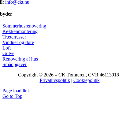
l:
info@ckt.nu
ilbyder
Sommerhusrenovering
Køkkenmontering
Træterrasser
Vinduer og døre
Loft
Gulve
Renovering af hus
Småopgaver
Copyright © 2026 – CK Tømreren
, CVR 46113918
|
Privatlivspolitik
|
Cookiepolitik
Page load link
Go to Top