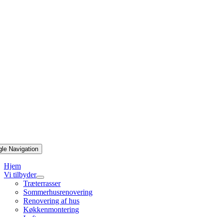
gle Navigation
Hjem
Vi tilbyder
Træterrasser
Sommerhusrenovering
Renovering af hus
Køkkenmontering