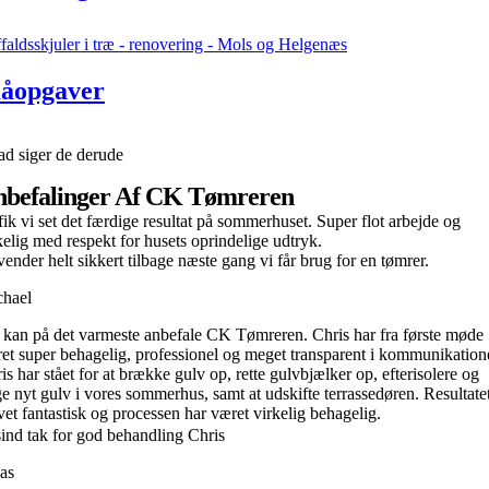
åopgaver
d siger de derude
befalinger Af CK Tømreren
fik vi set det færdige resultat på sommerhuset. Super flot arbejde og
kelig med respekt for husets oprindelige udtryk.
vender helt sikkert tilbage næste gang vi får brug for en tømrer.
hael
 kan på det varmeste anbefale CK Tømreren. Chris har fra første møde
et super behagelig, professionel og meget transparent i kommunikation
is har stået for at brække gulv op, rette gulvbjælker op, efterisolere og
ge nyt gulv i vores sommerhus, samt at udskifte terrassedøren. Resultatet
vet fantastisk og processen har været virkelig behagelig.
ind tak for god behandling Chris
as