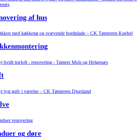
novering af hus
kkenmontering
ft
lve
nduer og døre