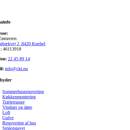
ainfo
sse:
Tømreren
gbækvej 2, 8420 Knebel
: 46113918
fon:
22 45 89 14
l:
info@ckt.nu
ilbyder
Sommerhusrenovering
Køkkenmontering
Træterrasser
Vinduer og døre
Loft
Gulve
Renovering af hus
Småopgaver