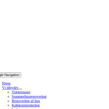
gle Navigation
Hjem
Vi tilbyder
Træterrasser
Sommerhusrenovering
Renovering af hus
Køkkenmontering