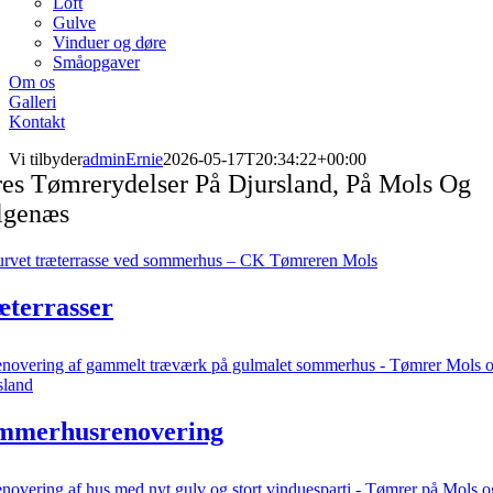
Loft
Gulve
Vinduer og døre
Småopgaver
Om os
Galleri
Kontakt
Vi tilbyder
adminErnie
2026-05-17T20:34:22+00:00
es Tømrerydelser På Djursland, På Mols Og
lgenæs
æterrasser
mmerhusrenovering